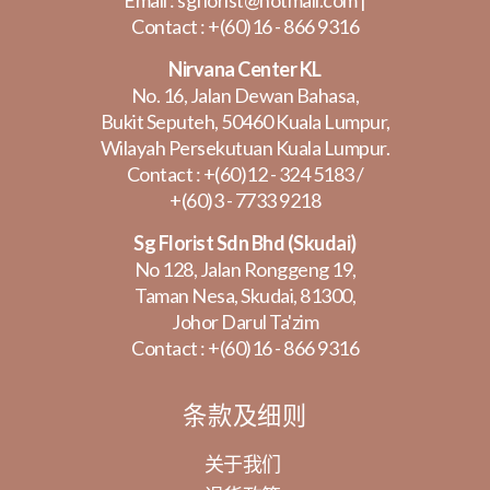
Email :
sgflorist@hotmail.com
|
Contact :
+(60)16 - 866 9316
Nirvana Center KL
No. 16, Jalan Dewan Bahasa,
Bukit Seputeh, 50460 Kuala Lumpur,
Wilayah Persekutuan Kuala Lumpur.
Contact :
+(60)12 - 324 5183
/
+(60)3 - 7733 9218
Sg Florist Sdn Bhd (Skudai)
No 128, Jalan Ronggeng 19,
Taman Nesa, Skudai, 81300,
Johor Darul Ta'zim
Contact :
+(60)16 - 866 9316
条款及细则
关于我们