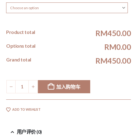
RM450.00
Product total
RM0.00
Options total
RM450.00
Grand total
加入购物车
ADD TO WISHLIST
用户评价 (0)