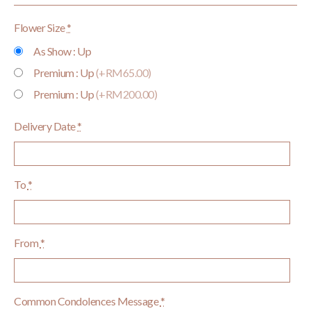
Flower Size
*
As Show : Up
Premium : Up
(+RM65.00)
Premium : Up
(+RM200.00)
Delivery Date
*
To
*
From
*
Common Condolences Message
*