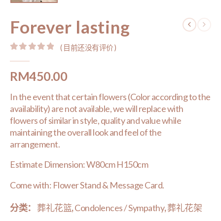
Forever lasting
( 目前还没有评价 )
0
out of 5
RM
450.00
In the event that certain flowers (Color according to the
availability) are not available, we will replace with
flowers of similar in style, quality and value while
maintaining the overall look and feel of the
arrangement.
Estimate Dimension: W80cm H150cm
Come with: Flower Stand & Message Card.
分类：
葬礼花篮
,
Condolences / Sympathy
,
葬礼花架