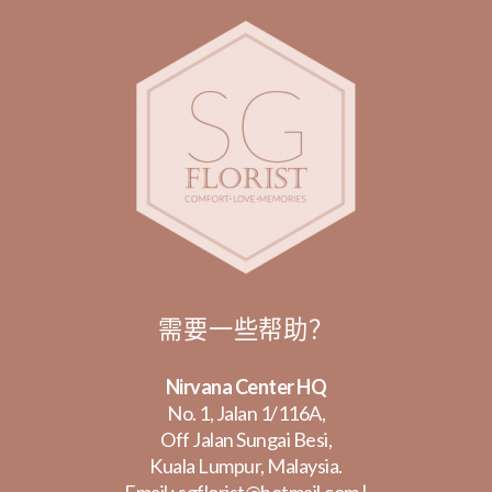
需要一些帮助？
Nirvana Center HQ
No. 1, Jalan 1/116A,
Off Jalan Sungai Besi,
Kuala Lumpur, Malaysia.